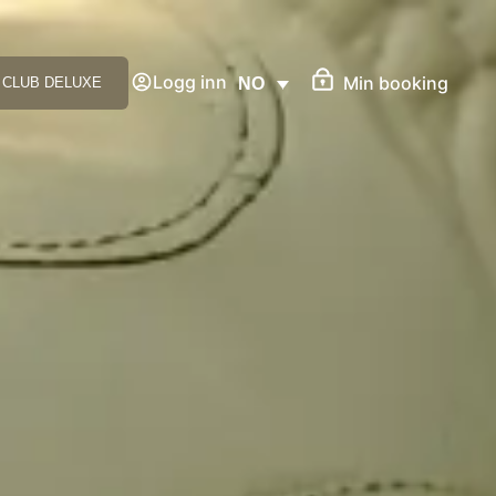
Logg inn
Min booking
CLUB DELUXE
NO