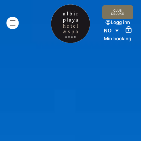
CLUB
DELUXE
Logg inn
NO
Min booking