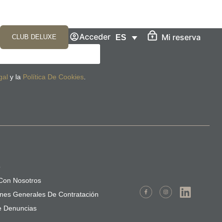
Acceder
Mi reserva
CLUB DELUXE
ES
gal
y la
Política De Cookies
.
o
Con Nosotros
nes Generales De Contratación
e Denuncias