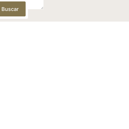
Buscar
acidad
y los
gal
y la
Política De Cookies
.