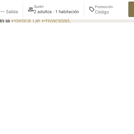
Quién
Promoción
 — Salida
2 adultos · 1 habitación
Política De Privacidad
to la
.
Política De Priv
otegido por reCAPTCHA y se aplican la
vicio
de Google.
s y noticias
Acepto el
Aviso Le