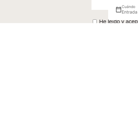
Cuándo
Entrada
He leído y acep
Este sitio está pr
Términos De Ser
ENVIAR
NEWSLETTER
Recibe nuestras oferta