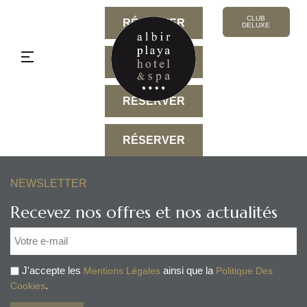
CLUB
RÉSERVER
DELUXE
Se
connecter
RÉSERVER
FR
Ma
RÉSERVER
réservation
RÉSERVER
NEWSLETTER
Recevez nos offres et nos actualités
J'accepte les
ainsi que la
Mentions Légales
Politique Des
.
Cookies