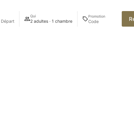
Qui
Promotion
R
 Départ
2 adultes · 1 chambre
nos actualités
J'accepte les
Ment
ENVOYER
 Albir