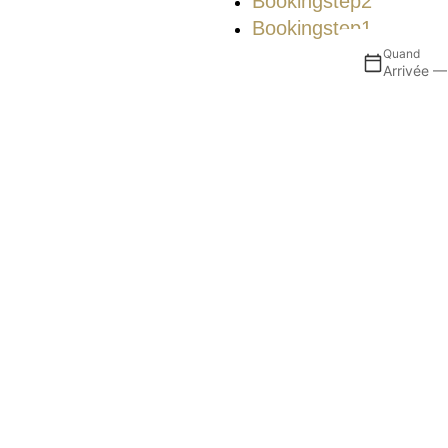
Bookingstep2
Bookingstep1
Quand
Arrivée —
NEWSLETTER
Recevez nos offres et 
Camino Viejo de Altea, 51 El