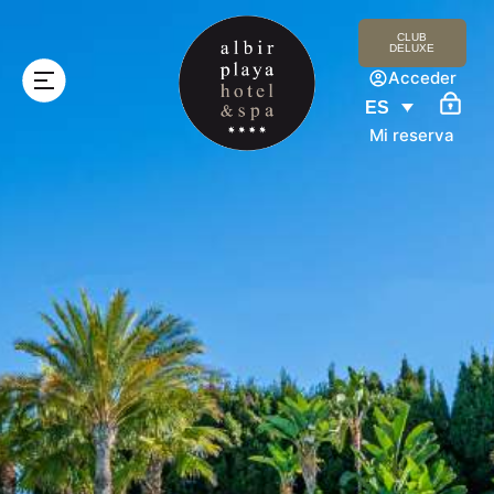
CLUB
DELUXE
Acceder
ES
Mi reserva