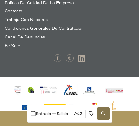
Política De Calidad De La Empresa
Contacto
Trabaja Con Nosotros
Condiciones Generales De Contratación
Canal De Denuncias
Be Safe
Entrada — Salida
2
RESERVAR
MARSILANT PROMOCIONES S.L ha realizado una instalación
Gestiona tu reserva
Acceder / Registrarse
Gestiona tu reserva
Cuándo
Promoción
Quién
Fotovoltaica de autoconsumo con el objetivo de utilizar fuentes